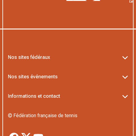
Nos sites fédéraux
Ten’Up
Nos sites événements
ADOC
Billetterie Roland-Garros
Informations et contact
AEI/MOJA
Billetterie Rolex Paris Masters
Textes officiels FFT
Proshop FFT
© Fédération française de tennis
Billetterie Greenweez Paris Major
Politique de confidentialité
Application Beach/Padel
Boutique Officielle