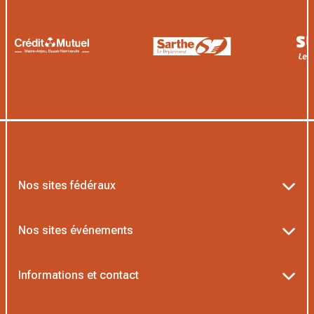
Nos sites fédéraux
Ten’Up
Nos sites événements
ADOC
Billetterie Roland-Garros
Informations et contact
AEI/MOJA
Billetterie Rolex Paris Masters
Textes officiels FFT