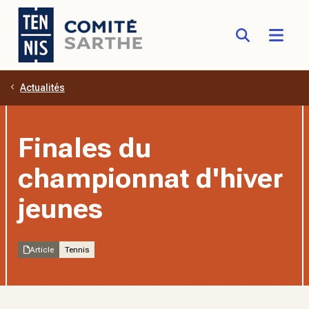
Actualités
Aller au contenu principal
Finales du
championnat d'hiver
jeunes
Article
Tennis